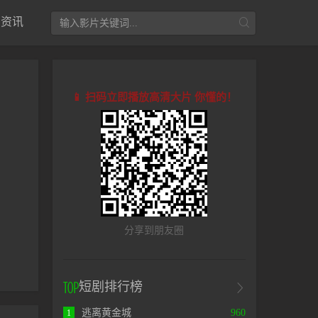
资讯
📱 扫码立即播放高清大片 你懂的！
分享到朋友圈
短剧排行榜
逃离黄金城
960
1