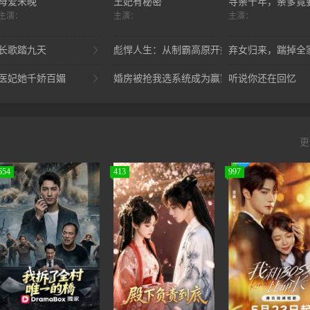
母爱未晚
王妃有秘密
主演：
主演：
主演：
不好惹
长歌踏九天
彪悍人生：从制霸高原开始
弃女归来，踹掉全
医妃她千娇百媚
婚房被抢我选系统成为赢家
听说你还在回忆
更
654
413
997