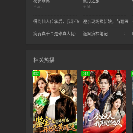
秘影难离
蜜月之旅
主演：
主演：
得到仙人传承后，我带飞全家
迎亲现场换新娘，苗疆医女
病弱真千金是修真大佬
诡案痕检笔记
相关热播
937
514