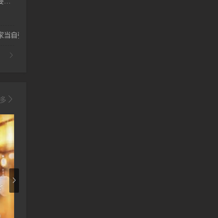
寻亲十年，亲爹竟要取我心脏$腹黑大少归来
那年的情书
千古圣皇闯龙都
无敌鉴宝
主演：
主演：未知
主演：未知
家当自强
多
75
850
142