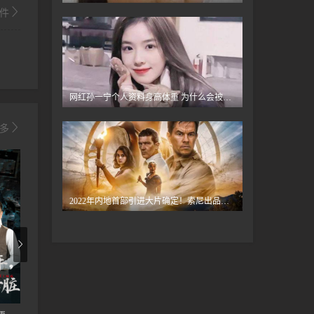
件
网红孙一宁个人资料身高体重 为什么会被央视点名
多
730
772
301
2022年内地首部引进大片确定！索尼出品，“蜘蛛侠”主演