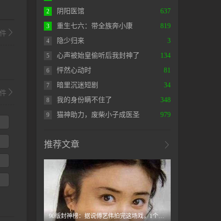
阴阳医馆
637
2
重生七六：带全族奔小康
819
3
件
隐少归来
3
4
心声被始皇偷听后我封神了
134
5
怦然心动时
81
6
暗里沉迷短剧
34
7
件
我的身份瞒不住了
348
8
猫神助力，废柴小子成医圣
979
9
推荐文章
90版封神榜：据说傅艺伟拍完这场戏，1个月没和纣王“达奇”说话